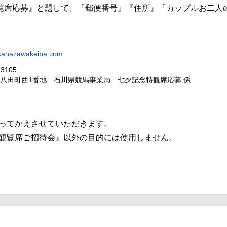
覧席応募』と題して、
『郵便番号』『住所』『カップルお二人
kanazawakeiba.com
3105
八田町西1番地 石川県競馬事業局 七夕記念特観席応募 係
ってかえさせていただきます。
観覧席ご招待会』以外の目的には使用しません。