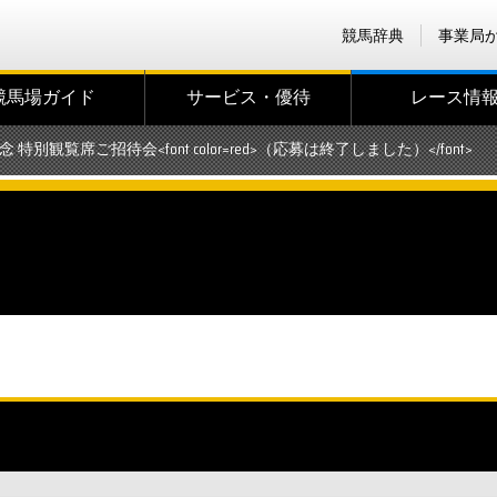
競馬辞典
事業局
競馬場ガイド
サービス・優待
レース情
 特別観覧席ご招待会<font color=red>（応募は終了しました）</font>