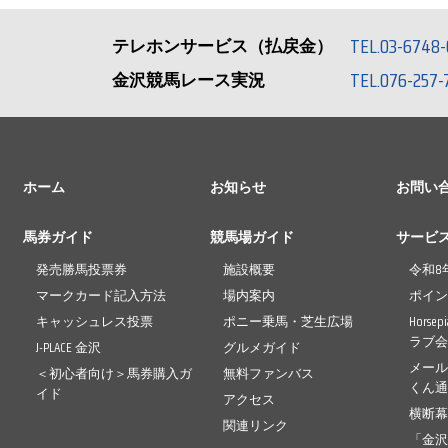
TEL.03-6748-
テレホンサービス（払戻金）
TEL.076-257-
金沢競馬レース実況
ホーム
お知らせ
お問い
馬券ガイド
競馬場ガイド
サービ
発売勝馬投票券
施設概要
令和8
マークカード記入方法
場内案内
ポイ
キャッシュレス投票
ポニー乗馬・芝生広場
Horse
ラブ
J-PLACE 金沢
グルメガイド
メー
＜初心者向け＞馬券購入ガ
無料ファンバス
くん
イド
アクセス
横断
関連リンク
「金