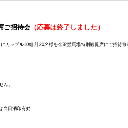
覧席ご招待会
（応募は終了しました）
）にカップル10組 計20名様を
金沢競馬場特別観覧席にご招待致
せん。
募は当日消印有効