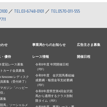
0100
／
TEL.03-6748-0101
／
TEL.0570-011-555
7711
合わせ
事業局からのお知らせ
広告主さま募集
ス・優待
レース情報
開催日程
年度冠レース募集
令和8年度 年間開催日程
（PDF）
ントカード会員募集
令和8年度 金沢競馬番組編
pia Kanazawa レディスク
成要綱・報償金等支給要綱
会員募集（受付終了）
（PDF）
ルマガジン「ハッピー
令和8年度県営第4回金沢競
通信」
馬から適用するクラス別制
幕募集
限タイム（PDF）
沢競馬」ソーシャルメ
令和8年度 重賞レース・重