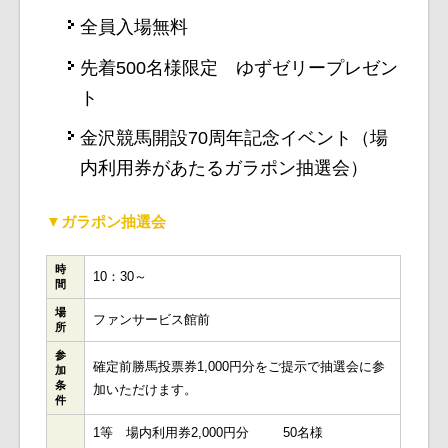
全員入場無料
先着500名様限定 ゆずゼリープレゼン
ト
金沢競馬開設70周年記念イベント（場
内利用券があたるガラポン抽選会）
▼ガラポン抽選会
時
10：30～
間
場
ファンサービス館前
所
参
確定前勝馬投票券1,000円分をご提示で抽選会に参
加
条
加いただけます。
件
1等 場内利用券2,000円分 50名様