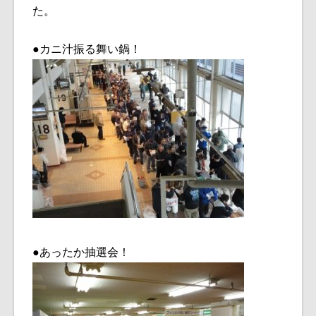
た。
●カニ汁振る舞い鍋！
●あったか抽選会！