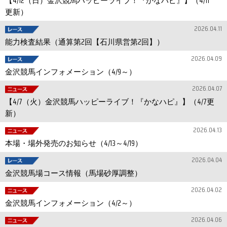
【4/12（日）金沢競馬ハッピーライブ！『かなハピ』】（4/11
更新）
2026.04.11
能力検査結果（通算第2回【石川県営第2回】）
2026.04.09
金沢競馬インフォメーション（4/9～）
2026.04.07
【4/7（火）金沢競馬ハッピーライブ！『かなハピ』】（4/7更
新）
2026.04.13
本場・場外発売のお知らせ（4/13～4/19）
2026.04.04
金沢競馬場コース情報（馬場砂厚調整）
2026.04.02
金沢競馬インフォメーション（4/2～）
2026.04.06