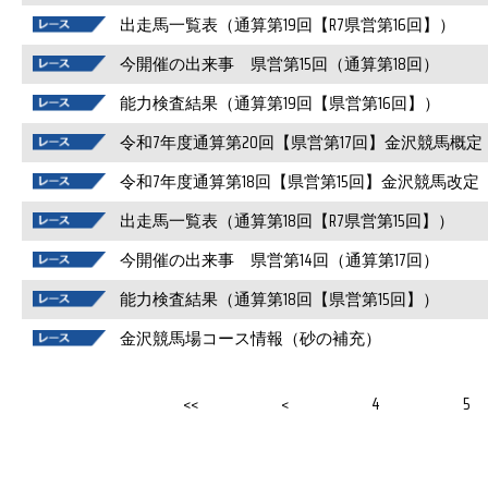
出走馬一覧表（通算第19回【R7県営第16回】）
今開催の出来事 県営第15回（通算第18回）
能力検査結果（通算第19回【県営第16回】）
令和7年度通算第20回【県営第17回】金沢競馬概定（1
令和7年度通算第18回【県営第15回】金沢競馬改定（1
出走馬一覧表（通算第18回【R7県営第15回】）
今開催の出来事 県営第14回（通算第17回）
能力検査結果（通算第18回【県営第15回】）
金沢競馬場コース情報（砂の補充）
<<
<
4
5