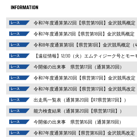
INFORMATION
令和7年度通算第22回【県営第19回】金沢競馬概定（
令和7年度通算第21回【県営第18回】金沢競馬概定（3
令和8年度通算第1回【県営第1回】金沢競馬概定（4月
【遠征情報】12/30（火）エムティジーク号とモ
今開催の出来事 県営第17回（通算第20回）
令和7年度通算第20回【県営第17回】金沢競馬改定（二
令和7年度通算第20回【県営第17回】金沢競馬改定（1
出走馬一覧表（通算第20回【R7県営第17回】）
能力検査結果（通算第20回【県営第17回】）
今開催の出来事 県営第16回（通算第19回）
令和7年度通算第19回【県営第16回】金沢競馬改定（12