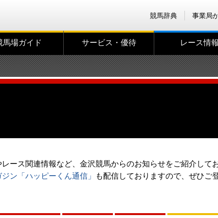
競馬辞典
事業局
競馬場ガイド
サービス・優待
レース情
やレース関連情報など、金沢競馬からのお知らせをご紹介して
ガジン「ハッピーくん通信」
も配信しておりますので、ぜひご