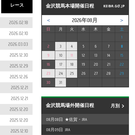
レース
金沢競馬本場開催日程
＜
2026年08月
＞
2026.02.18
日
月
火
水
木
金
土
2026.02.10
1
2026.03.03
2
3
4
5
6
7
8
2025.12.30
9
10
11
12
13
14
15
16
17
18
19
20
21
22
2025.12.29
23
24
25
26
27
28
29
2025.12.26
30
31
2025.12.21
2025.12.21
金沢競馬場外開催日程
月別
2025.12.20
08月08日
★佐賀・JRA
2025.12.20
08月09日
JRA
2025.12.10