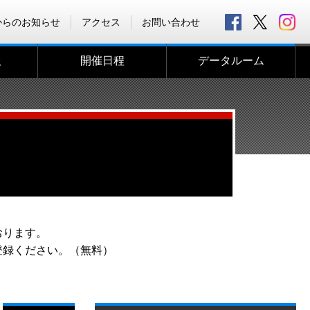
からのお知らせ
アクセス
お問い合わせ
報
開催日程
データルーム
おります。
登録ください。（無料）