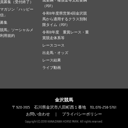
成要綱・報償金等支給要綱
会員募集（受付終了）
（PDF）
ルマガジン「ハッピー
令和8年度県営第4回金沢競
通信」
馬から適用するクラス別制
幕募集
限タイム（PDF）
沢競馬」ソーシャルメ
令和8年度 重賞レース・重
ア利用規約
賞競走体系等
レースコース
出走馬・オッズ
レース結果
ライブ動画
金沢競馬
〒920-3105
石川県金沢市八田町西１番地
TEL.076-258-5761
お問い合わせ
｜
プライバシーポリシー
Copyright (C) 2018 KANAZAWA HORSE PARK. All rights reserved.