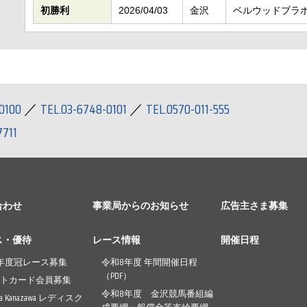
初勝利
2026/04/03
金沢
ベルウッドブラ
0100
／
TEL.03-6748-0101
／
TEL.0570-011-555
7711
合わせ
事業局からのお知らせ
広告主さま募集
ス・優待
レース情報
開催日程
年度冠レース募集
令和8年度 年間開催日程
（PDF）
ントカード会員募集
令和8年度 金沢競馬番組編
pia Kanazawa レディスク