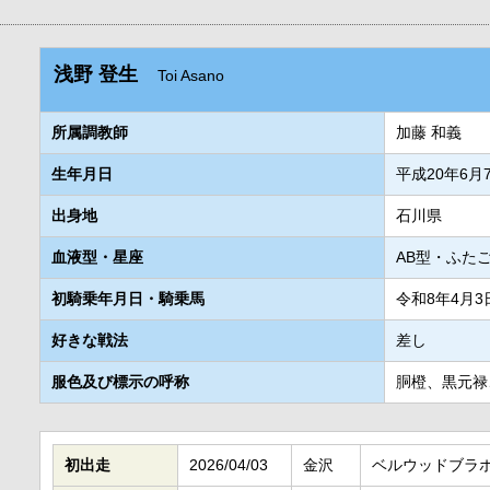
浅野 登生
Toi Asano
所属調教師
加藤 和義
生年月日
平成20年6月
出身地
石川県
血液型・星座
AB型・ふた
初騎乗年月日・騎乗馬
令和8年4月
好きな戦法
差し
服色及び標示の呼称
胴橙、黒元禄
初出走
2026/04/03
金沢
ベルウッドブラ