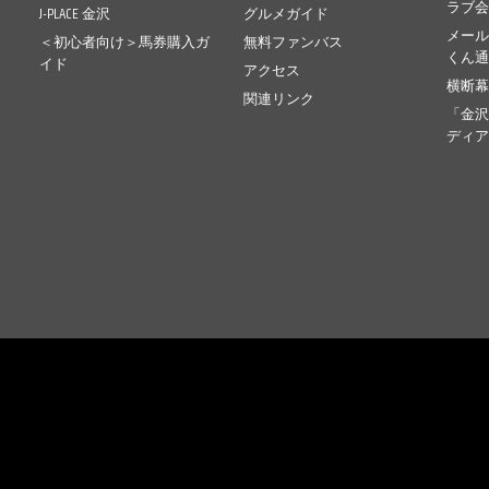
ラブ
J-PLACE 金沢
グルメガイド
メー
＜初心者向け＞馬券購入ガ
無料ファンバス
くん
イド
アクセス
横断
関連リンク
「金
ディ