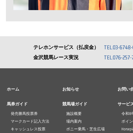
TEL.03-6748-
テレホンサービス（払戻金）
TEL.076-257-
金沢競馬レース実況
ホーム
お知らせ
お問い
馬券ガイド
競馬場ガイド
サービ
発売勝馬投票券
施設概要
令和8
マークカード記入方法
場内案内
ポイ
キャッシュレス投票
ポニー乗馬・芝生広場
Horse