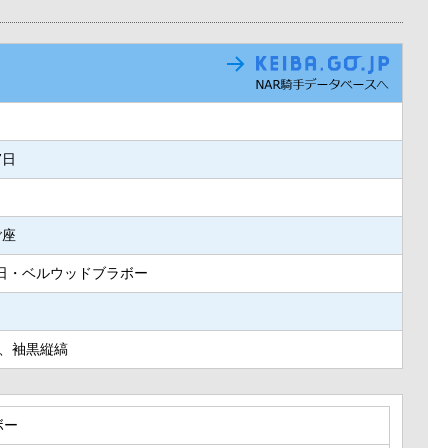
7日
ご座
3日・ベルウッドブラボー
、袖黒縦縞
ボー