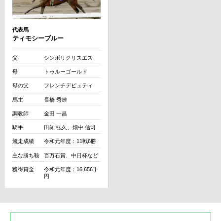
代表馬
ティモシーブルー
父
シンボリクリスエス
母
トゥルーゴールド
母の父
フレンチデピュティ
馬主
長橋 秀雄
調教師
金田 一昌
騎手
田知 弘久、畑中 信司
競走成績
令和元年度：11戦6勝
主な勝ち鞍
百万石賞、中日杯など
獲得賞金
令和元年度：16,656千
円