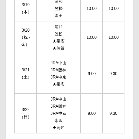
浦和
3/19
笠松
10:00
10:00
（木）
園田
浦和
3/20
笠松
（祝・
10:00
10:00
★帯広
金）
★佐賀
JRA中山
3/21
JRA阪神
9:00
9:30
（土）
JRA中京
★帯広
JRA中山
JRA阪神
3/22
JRA中京
9:00
9:30
（日）
水沢
★高知