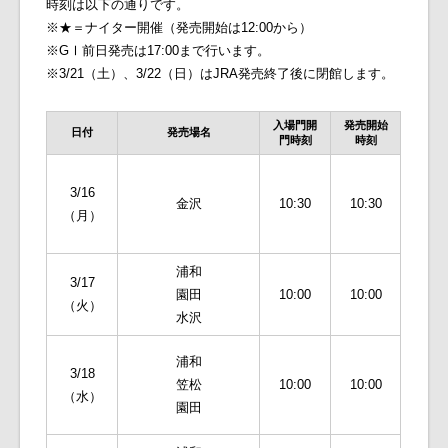
時刻は以下の通りです。
※★＝ナイター開催（発売開始は12:00から）
※GⅠ前日発売は17:00まで行います。
※3/21（土）、3/22（日）
はJRA発売終了後に閉館します。
入場門開
発売開始
日付
発売場名
門時刻
時刻
3/16
金沢
10:30
10:30
（月）
浦和
3/17
園田
10:00
10:00
（火）
水沢
浦和
3/18
笠松
10:00
10:00
（水）
園田