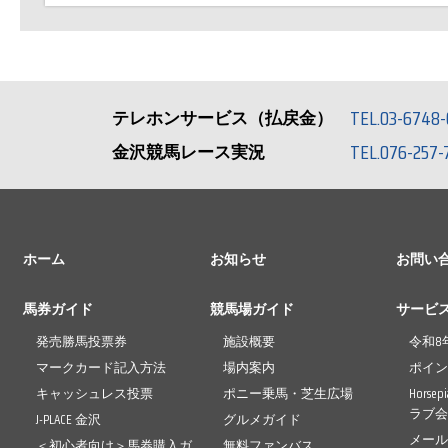
TEL.03-6748-
テレホンサービス（払戻金）
TEL.076-257-
金沢競馬レース実況
ホーム
お知らせ
お問い
馬券ガイド
競馬場ガイド
サービ
発売勝馬投票券
施設概要
令和8
マークカード記入方法
場内案内
ポイ
キャッシュレス投票
ポニー乗馬・芝生広場
Horse
ラブ
J-PLACE 金沢
グルメガイド
メー
＜初心者向け＞馬券購入ガ
無料ファンバス