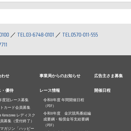
0100
／
TEL.03-6748-0101
／
TEL.0570-011-555
7711
合わせ
事業局からのお知らせ
広告主さま募集
ス・優待
レース情報
開催日程
年度冠レース募集
令和8年度 年間開催日程
（PDF）
ントカード会員募集
令和8年度 金沢競馬番組編
pia Kanazawa レディスク
成要綱・報償金等支給要綱
会員募集（受付終了）
（PDF）
ルマガジン「ハッピー