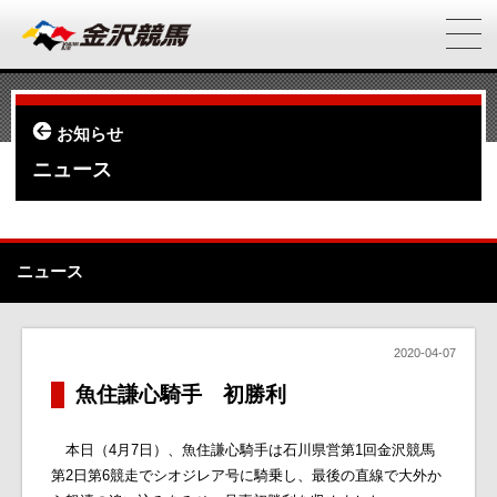
お知らせ
ニュース
ニュース
2020-04-07
魚住謙心騎手 初勝利
本日（4月7日）、魚住謙心騎手は石川県営第1回金沢競馬
第2日第6競走でシオジレア号に騎乗し、最後の直線で大外か