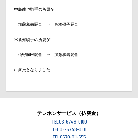
中島龍也騎手の所属が
加藤和義厩舎 ⇒ 高橋優子厩舎
米倉知騎手の所属が
松野勝巳厩舎 ⇒ 加藤和義厩舎
に変更となりました。
テレホンサービス（払戻金）
TEL.03-6748-0100
TEL.03-6748-0101
TEL.0570-011-555