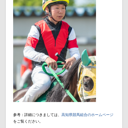
参考：詳細につきましては、
高知県競馬組合のホームページ
をご覧ください。