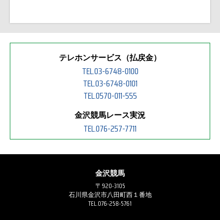
テレホンサービス（払戻金）
TEL.03-6748-0100
TEL.03-6748-0101
TEL.0570-011-555
金沢競馬レース実況
TEL.076-257-7711
金沢競馬
〒920-3105
石川県金沢市八田町西１番地
TEL.076-258-5761