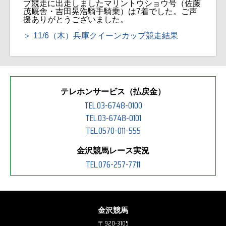
プ競走に出走しましたマリントウショウ号（佐藤
茂厩舎・吉田晃浩騎手騎乗）は7着でした。ご声
援ありがとうございました。
11/6（木）兵庫クイーンカップ競走結果
テレホンサービス（払戻金）
TEL.03-6748-0100
TEL.03-6748-0101
TEL.0570-011-555
金沢競馬レース実況
TEL.076-257-7711
金沢競馬
〒920-3105