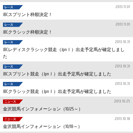
2013.11.01
JBCスプリント枠順決定！
2013.11.01
JBCクラシック枠順決定！
2013.10.31
JBCレディスクラシック競走（JpnⅠ）出走予定馬が確定しまし
た
2013.10.31
JBCスプリント競走（JpnⅠ）出走予定馬が確定しました
2013.10.31
JBCクラシック競走（JpnⅠ）出走予定馬が確定しました
2013.10.25
金沢競馬インフォメーション（10/25～）
2013.10.18
金沢競馬インフォメーション（10/18～）