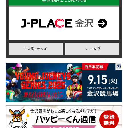
出走馬・オッズ
レース結果