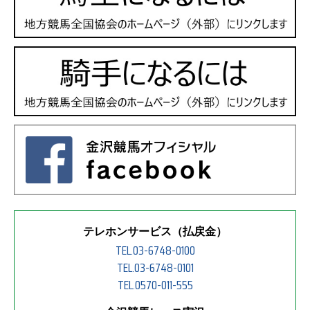
テレホンサービス（払戻金）
TEL.03-6748-0100
TEL.03-6748-0101
TEL.0570-011-555